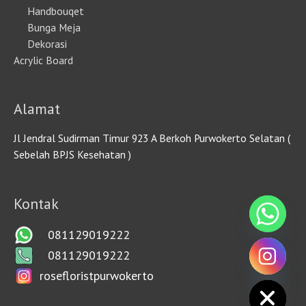
Handbouqet
Bunga Meja
Dekorasi
Acrylic Board
Alamat
Jl Jendral Sudirman Timur 923 A Berkoh Purwokerto Selatan (
Sebelah BPJS Kesehatan )
Kontak
081129019222
081129019222
rosefloristpurwokerto
HIDE CHATY