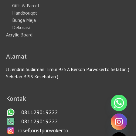
Gift & Parcel
Handbouqet
Bunga Meja
Dekorasi
Acrylic Board
Alamat
Jl Jendral Sudirman Timur 923 A Berkoh Purwokerto Selatan (
Sebelah BPJS Kesehatan )
Kontak
081129019222
081129019222
rosefloristpurwokerto
HIDE CHATY