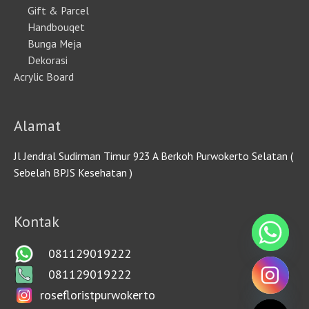
Gift & Parcel
Handbouqet
Bunga Meja
Dekorasi
Acrylic Board
Alamat
Jl Jendral Sudirman Timur 923 A Berkoh Purwokerto Selatan (
Sebelah BPJS Kesehatan )
Kontak
081129019222
081129019222
rosefloristpurwokerto
HIDE CHATY