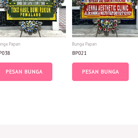
unga Papan
Bunga Papan
P038
BP021
PESAN BUNGA
PESAN BUNGA