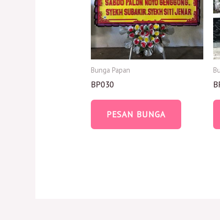
Bunga Papan
B
BP030
B
PESAN BUNGA