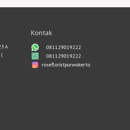
Kontak
23 A
081129019222
 (
081129019222
rosefloristpurwokerto