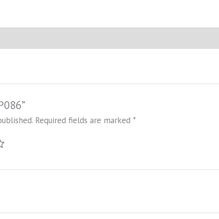
BP086”
published.
Required fields are marked
*