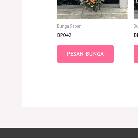
Bunga Papan
B
BP042
B
PESAN BUNGA