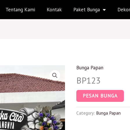
Tentang Kami
Kontak
Paket Bunga
Dekor
Bunga Papan
BP123
PESAN BUNGA
Category:
Bunga Papan