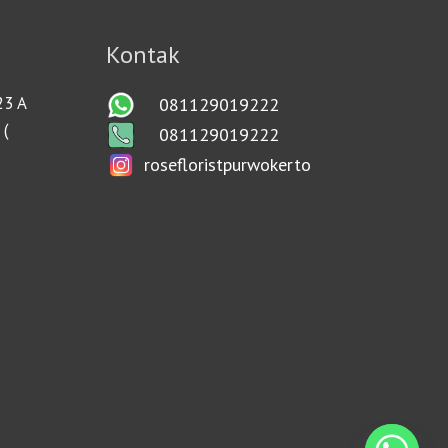
Kontak
23 A
081129019222
 (
081129019222
rosefloristpurwokerto