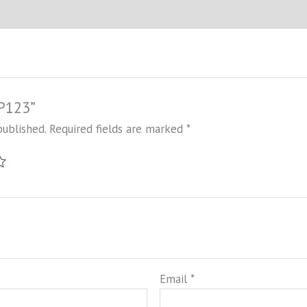
BP123”
published.
Required fields are marked
*
Email
*