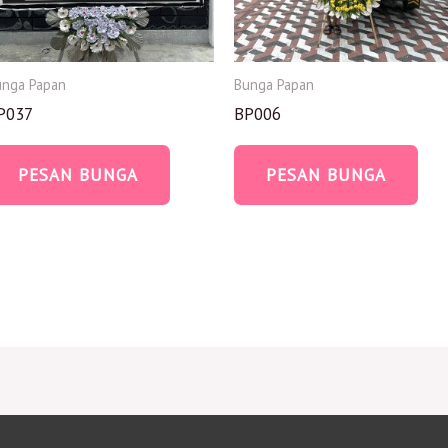
unga Papan
Bunga Papan
P037
BP006
PESAN BUNGA
PESAN BUNGA