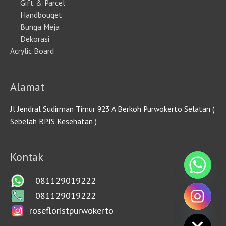
Gift & Parcel
Handbouqet
Bunga Meja
Dekorasi
Acrylic Board
Alamat
Jl Jendral Sudirman Timur 923 A Berkoh Purwokerto Selatan (
Sebelah BPJS Kesehatan )
Kontak
081129019222
081129019222
rosefloristpurwokerto
HIDE CHATY