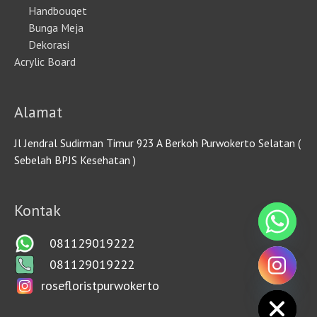
Handbouqet
Bunga Meja
Dekorasi
Acrylic Board
Alamat
Jl Jendral Sudirman Timur 923 A Berkoh Purwokerto Selatan (
Sebelah BPJS Kesehatan )
Kontak
081129019222
081129019222
rosefloristpurwokerto
HIDE CHATY