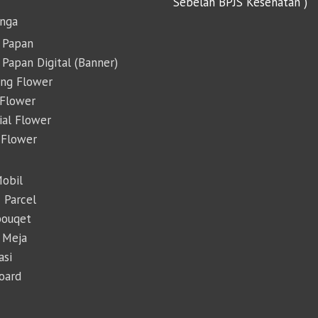
Sebelah BPJS Kesehatan )
unga
 Papan
Papan Digital (Banner)
ing Flower
 Flower
cial Flower
 Flower
Mobil
 Parcel
ouqet
 Meja
asi
Board