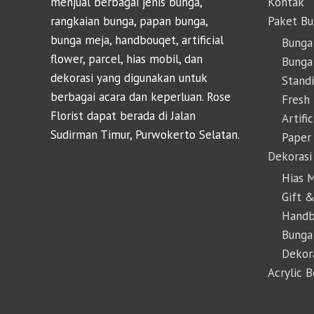
menjual berbagai jenis bunga,
Kontak
rangkaian bunga, papan bunga,
Paket B
bunga meja, handbouqet, artificial
Bunga
flower, parcel, hias mobil, dan
Bunga 
dekorasi yang digunakan untuk
Stand
berbagai acara dan keperluan. Rose
Fresh
Florist dapat berada di Jalan
Artifi
Sudirman Timur, Purwokerto Selatan.
Paper
Dekorasi
Hias 
Gift &
Handb
Bunga
Dekor
Acrylic 