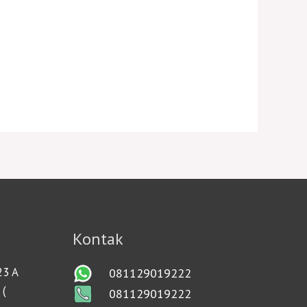
Kontak
23 A
081129019222
 (
081129019222