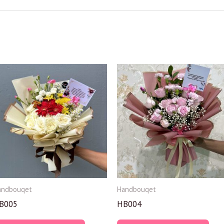
andbouqet
Handbouqet
B005
HB004