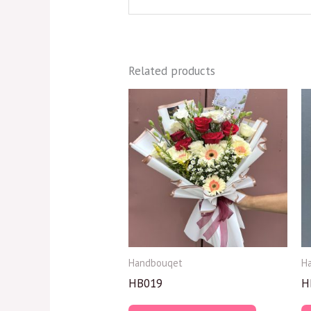
Related products
Handbouqet
H
HB019
H