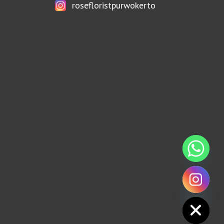
rosefloristpurwokerto
HIDE CHATY