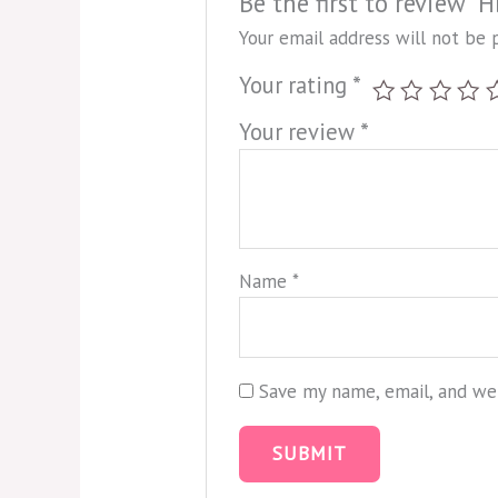
Be the first to review “
Your email address will not be 
Your rating
*
Your review
*
Name
*
Save my name, email, and web