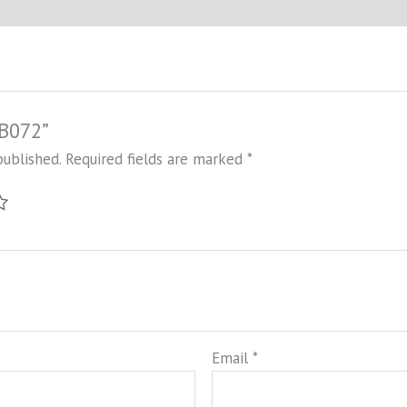
HB072”
published.
Required fields are marked
*
Email
*