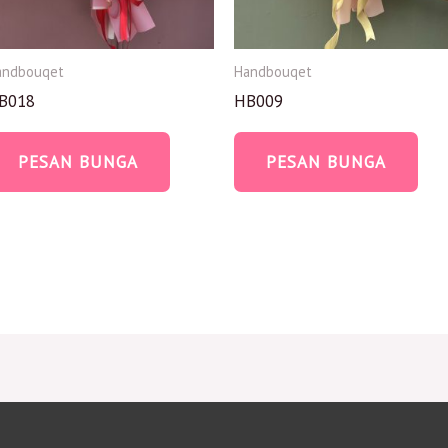
andbouqet
Handbouqet
B018
HB009
PESAN BUNGA
PESAN BUNGA