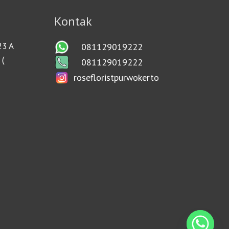
Kontak
23 A
081129019222
 (
081129019222
rosefloristpurwokerto