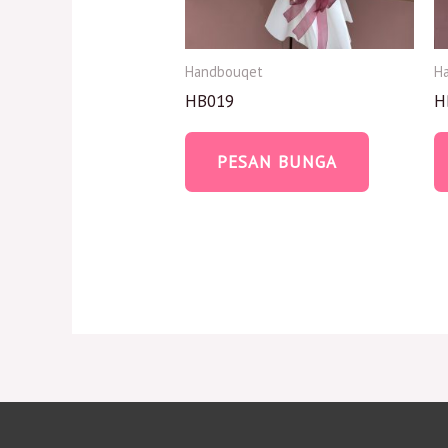
Handbouqet
H
HB019
H
PESAN BUNGA