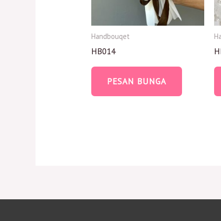
Handbouqet
H
HB014
H
PESAN BUNGA