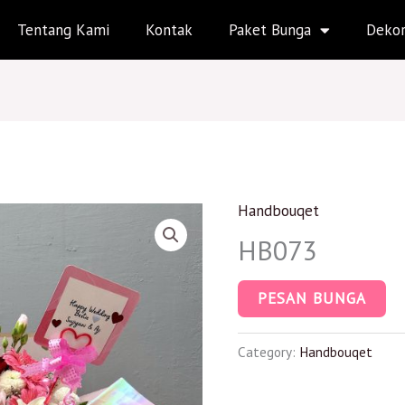
Tentang Kami
Kontak
Paket Bunga
Dekor
Handbouqet
HB073
PESAN BUNGA
Category:
Handbouqet