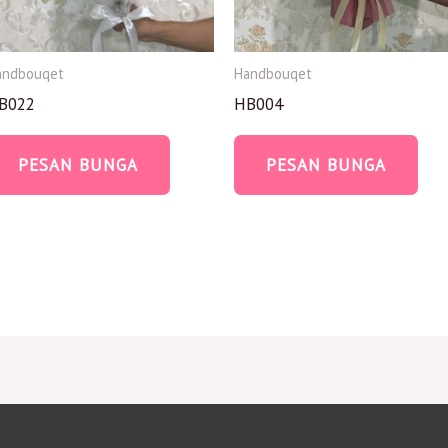
andbouqet
Handbouqet
B022
HB004
PESAN BUNGA
PESAN BUNGA