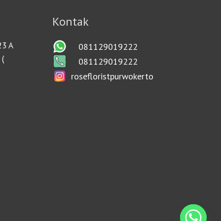
Kontak
23 A
081129019222
 (
081129019222
rosefloristpurwokerto