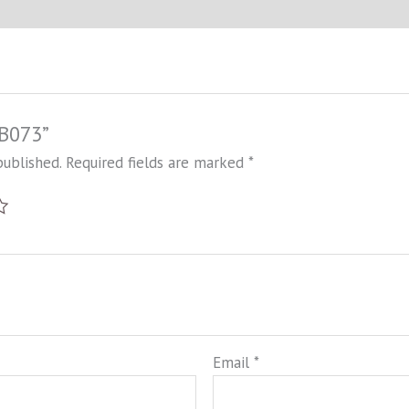
HB073”
published.
Required fields are marked
*
Email
*